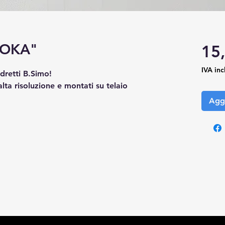
OKA"
15
IVA inc
adretti B.Simo!
alta risoluzione e montati su telaio
Aggi