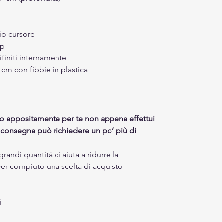
io cursore
ip
ifiniti internamente
 cm con fibbie in plastica
to appositamente per te non appena effettui
a consegna può richiedere un po’ più di
randi quantità ci aiuta a ridurre la
ver compiuto una scelta di acquisto
i