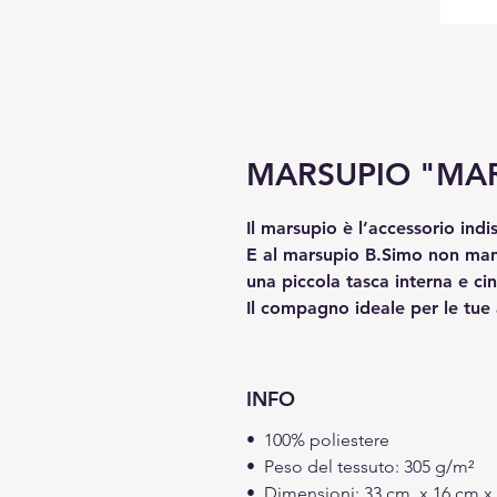
MARSUPIO "MA
Il marsupio è l’accessorio ind
E al marsupio B.Simo non manc
una piccola tasca interna e ci
Il compagno ideale per le tue
INFO
• 100% poliestere
• Peso del tessuto: 305 g/m²
• Dimensioni: 33 cm x 16 cm x 