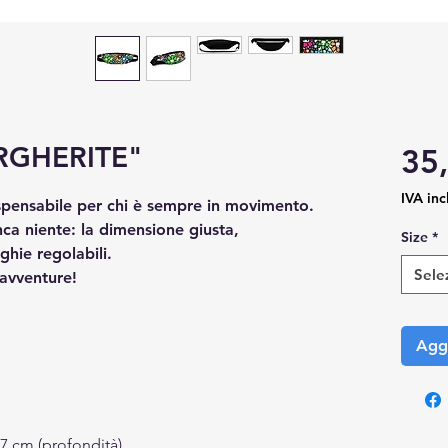
RGHERITE"
35
IVA inc
ispensabile per chi è sempre in movimento.
a niente: la dimensione giusta,
Size
*
nghie regolabili.
Sele
 avventure!
Aggi
7 cm (profondità)