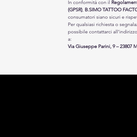
In conformità con il
Regolamento
(GPSR)
,
B.SIMO TATTOO FACT
consumatori siano sicuri e rispe
Per qualsiasi richiesta o segnala
possibile contattarci all’indiriz
a:
Via Giuseppe Parini, 9 – 23807 Me