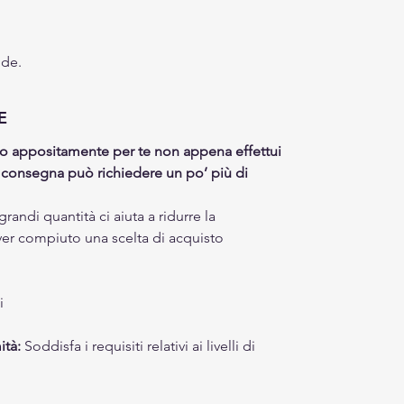
nde.
E
to appositamente per te non appena effettui
a consegna può richiedere un po’ più di
randi quantità ci aiuta a ridurre la
ver compiuto una scelta di acquisto
i
ità:
Soddisfa i requisiti relativi ai livelli di